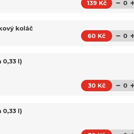
139 Kč
0
kový koláč
60 Kč
0
 0,33 l)
30 Kč
0
 0,33 l)