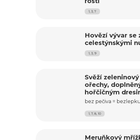
rösti
1, 3, 7
Hovězí vývar se 
celestýnskými nu
1, 3, 9
Svěží zeleninový
ořechy, doplně
hořčičným dres
bez pečiva = bezlepk
1, 7, 8, 10
Meruňkový mříž