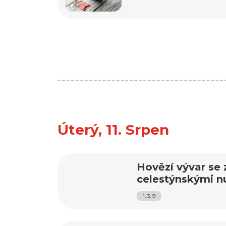
Úterý, 11. Srpen
Hovězí vývar se 
celestýnskými n
1, 3, 9