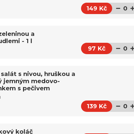
149 Kč
0
zeleninou a
dlemi - 1 l
97 Kč
0
 salát s nivou, hruškou a
ný jemným medovo-
inkem s pečivem
u
139 Kč
0
kový koláč