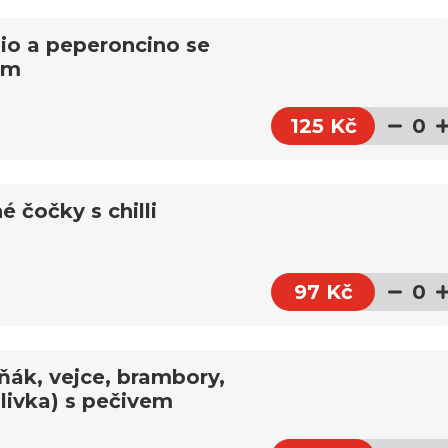
io a peperoncino se
em
125 Kč
0
é čočky s chilli
97 Kč
0
uňák, vejce, brambory,
álivka) s pečivem