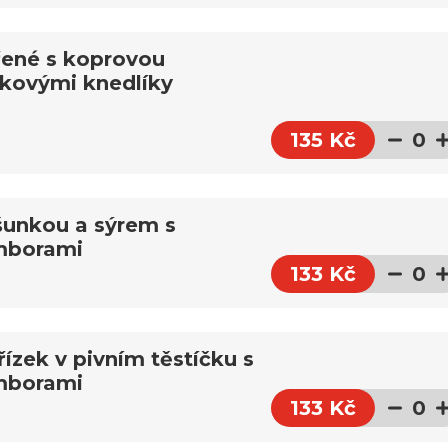
ené s koprovou
kovými knedlíky
135 Kč
0
šunkou a sýrem s
mborami
133 Kč
0
ízek v pivním těstíčku s
mborami
133 Kč
0