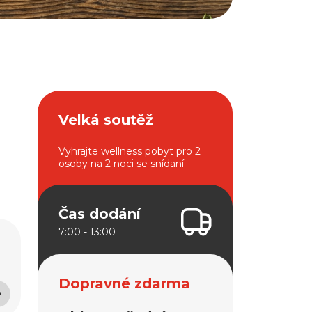
Velká soutěž
Vyhrajte wellness pobyt pro 2
osoby na 2 noci se snídaní
Čas dodání
7:00 - 13:00
Dopravné zdarma