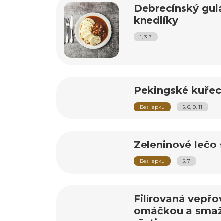
Debrecínský gul
knedlíky
1, 3, 7
Pekingské kuřecí
Bez lepku
5, 6, 9, 11
Zeleninové lečo
Bez lepku
3, 7
Filírovaná vepř
omáčkou a sma