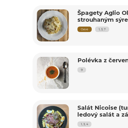
Špagety Aglio Ol
strouhaným sýr
Ostré
1, 3, 7
Polévka z červen
9
Salát Nicoise (t
ledový salát a z
1, 3, 4