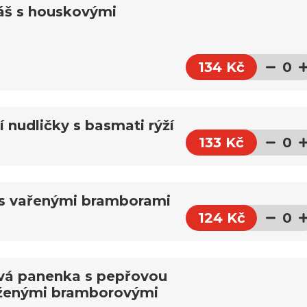
áš s houskovými
134 Kč
0
 nudličky s basmati rýží
133 Kč
0
 s vařenými bramborami
124 Kč
0
ová panenka s pepřovou
ženými bramborovými