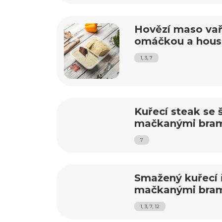
Hovězí maso vař
omáčkou a hous
1, 3, 7
Kuřecí steak se 
mačkanými bra
7
Smažený kuřecí ř
mačkanými bra
1, 3, 7, 12