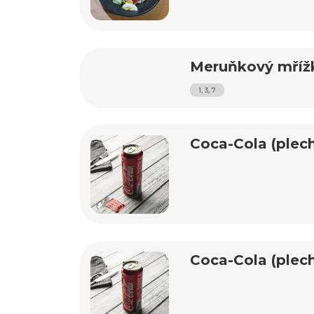
Meruňkový mříž
1, 3, 7
Coca-Cola (plech
Coca-Cola (plech