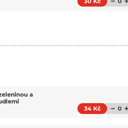
30 Kč
0
zeleninou a
udlemi
34 Kč
0