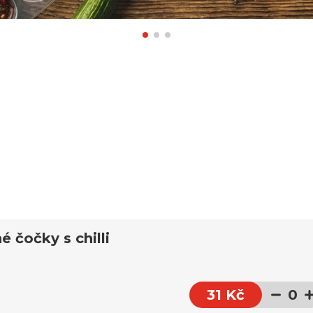
é čočky s chilli
31 Kč
0